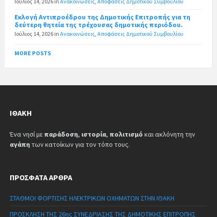
Ιούλιος 14, 2026
in
Ανακοινώσεις
,
Αποφάσεις Δημοτικού Συμβουλίου
Εκλογή Αντιπροέδρου της Δημοτικής Επιτροπής για τη
δεύτερη θητεία της τρέχουσας δημοτικής περιόδου.
Ιούλιος 14, 2026
in
Ανακοινώσεις
,
Αποφάσεις Δημοτικού Συμβουλίου
MORE POSTS
ΙΘΆΚΗ
Ένα νησί με
παράδοση
,
ιστορία
,
πολιτισμό
και ακλόνητη την
αγάπη
των κατοίκων για τον τόπο τους.
ΠΡΌΣΦΑΤΑ ΆΡΘΡΑ
ΣΤΑΘΜΟΙ ΦΟΡΤΙΣΗΣ ΗΛΕΚΤΡΙΚΩΝ ΟΧΗΜΑΤΩΝ ΣΤΗΝ ΙΘΑΚΗ
ΠΡΟΣΚΛΗΣΗ ΤΗΣ 26ης ΣΥΝΕΔΡΙΑΣΗΣ ΤΗΣ ΔΗΜΟΤΙΚΗΣ ΕΠΙΤΡΟΠΗΣ