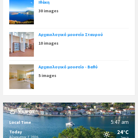
Ιθάκη
30 images
Αρχαιολογικό μουσείο Σταυρού
10 images
Αρχαιολογικό μουσείο - Βαθύ
5 images
ΚΑΙΡΌΣ
5:47 am
Local Time
24°C
Today
Αύγουστος 7, 2026
2m/s