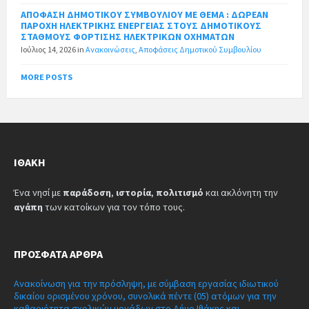
ΑΠΟΦΑΣΗ ΔΗΜΟΤΙΚΟΥ ΣΥΜΒΟΥΛΙΟΥ ΜΕ ΘΕΜΑ : ΔΩΡΕΑΝ
ΠΑΡΟΧΗ ΗΛΕΚΤΡΙΚΗΣ ΕΝΕΡΓΕΙΑΣ ΣΤΟΥΣ ΔΗΜΟΤΙΚΟΥΣ
ΣΤΑΘΜΟΥΣ ΦΟΡΤΙΣΗΣ ΗΛΕΚΤΡΙΚΩΝ ΟΧΗΜΑΤΩΝ
Ιούλιος 14, 2026
in
Ανακοινώσεις
,
Αποφάσεις Δημοτικού Συμβουλίου
MORE POSTS
ΙΘΆΚΗ
Ένα νησί με
παράδοση
,
ιστορία
,
πολιτισμό
και ακλόνητη την
αγάπη
των κατοίκων για τον τόπο τους.
ΠΡΌΣΦΑΤΑ ΆΡΘΡΑ
Ανακοίνωση για την πρόσληψη, με σύμβαση εργασίας ιδιωτικού
δικαίου ορισμένου χρόνου, συνολικά πέντε (05) ατόμων για την
καθαριότητα σχολικών μονάδων στο Δήμο Ιθάκης και