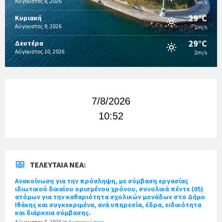
Αύγουστος 8, 2026
5m/s
29°C
Κυριακή
Αύγουστος 9, 2026
1m/s
29°C
Δευτέρα
Αύγουστος 10, 2026
2m/s
7/8/2026
10:52
ΤΕΛΕΥΤΑΊΑ ΝΈΑ:
Ανακοίνωση για την πρόσληψη, με σύμβαση εργασίας
ιδιωτικού δικαίου ορισμένου χρόνου, συνολικά πέντε (05)
ατόμων για την καθαριότητα σχολικών μονάδων στο Δήμο
Ιθάκης και συγκεκριμένα, ανά υπηρεσία, έδρα, ειδικότητα
και διάρκεια σύμβασης.
Αύγουστος 7, 2026
in
Ανακοινώσεις