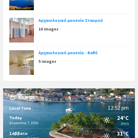
Αρχαιολογικό μουσείο Σταυρού
10 images
Αρχαιολογικό μουσείο - Βαθύ
5 images
ΚΑΙΡΌΣ
12:52 pm
Local Time
24°C
Today
Αύγουστος 7, 2026
2m/s
31°C
Σάββατο