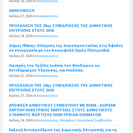
Ιούλιος 30, 2026
in
Ανακοινώσεις
ΑΝΑΚΟΙΝΩΣΗ
Ιούλιος 27, 2026
in
Ανακοινώσεις
ΠΡΟΣΚΛΗΣΗ ΤΗΣ 25ης ΣΥΝΕΔΡΙΑΣΗΣ ΤΗΣ ΔΗΜΟΤΙΚΗΣ
ΕΠΙΤΡΟΠΗΣ ΕΤΟΥΣ 2026
Ιούλιος 24, 2026
in
Ανακοινώσεις
Δήμος Ιθάκης: Ενίσχυση της πυροπροστασίας στις Άφαλες
σε συνεργασία με τον Κοινωφελή Όμιλο Πλατρειθιά.
Ιούλιος 23, 2026
in
Ανακοινώσεις
Ορισμός του Τρέλλη Ιωάννη του Θεοδώρου ως
Αντιδήμαρχου Ύδρευσης, και Παιδείας.
Ιούλιος 21, 2026
in
Ανακοινώσεις
ΠΡΟΣΚΛΗΣΗ ΤΗΣ 24ης ΣΥΝΕΔΡΙΑΣΗΣ ΤΗΣ ΔΗΜΟΤΙΚΗΣ
ΕΠΙΤΡΟΠΗΣ ΕΤΟΥΣ 2026
Ιούλιος 17, 2026
in
Ανακοινώσεις
ΑΠΟΦΑΣΗ ΔΗΜΟΤΙΚΟΥ ΣΥΜΒΟΥΛΙΟΥ ΜΕ ΘΕΜΑ : ΔΩΡΕΑΝ
ΠΑΡΟΧΗ ΗΛΕΚΤΡΙΚΗΣ ΕΝΕΡΓΕΙΑΣ ΣΤΟΥΣ ΔΗΜΟΤΙΚΟΥΣ
ΣΤΑΘΜΟΥΣ ΦΟΡΤΙΣΗΣ ΗΛΕΚΤΡΙΚΩΝ ΟΧΗΜΑΤΩΝ
Ιούλιος 14, 2026
in
Ανακοινώσεις
,
Αποφάσεις Δημοτικού Συμβουλίου
Εκλογή Αντιπροέδρου της Δημοτικής Επιτροπής για τη