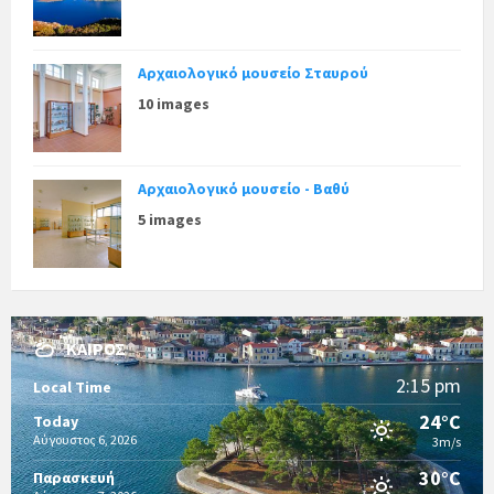
Αρχαιολογικό μουσείο Σταυρού
10 images
Αρχαιολογικό μουσείο - Βαθύ
5 images
ΚΑΙΡΌΣ
2:15 pm
Local Time
24°C
Today
Αύγουστος 6, 2026
3m/s
30°C
Παρασκευή