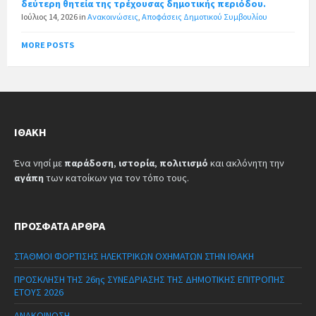
δεύτερη θητεία της τρέχουσας δημοτικής περιόδου.
Ιούλιος 14, 2026
in
Ανακοινώσεις
,
Αποφάσεις Δημοτικού Συμβουλίου
MORE POSTS
ΙΘΆΚΗ
Ένα νησί με
παράδοση
,
ιστορία
,
πολιτισμό
και ακλόνητη την
αγάπη
των κατοίκων για τον τόπο τους.
ΠΡΌΣΦΑΤΑ ΆΡΘΡΑ
ΣΤΑΘΜΟΙ ΦΟΡΤΙΣΗΣ ΗΛΕΚΤΡΙΚΩΝ ΟΧΗΜΑΤΩΝ ΣΤΗΝ ΙΘΑΚΗ
ΠΡΟΣΚΛΗΣΗ ΤΗΣ 26ης ΣΥΝΕΔΡΙΑΣΗΣ ΤΗΣ ΔΗΜΟΤΙΚΗΣ ΕΠΙΤΡΟΠΗΣ
ΕΤΟΥΣ 2026
ΑΝΑΚΟΙΝΩΣΗ