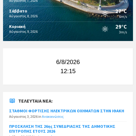
Αύγουστος 7, 2026
6m/s
27°C
Σάββατο
Αύγουστος 8, 2026
6m/s
29°C
Κυριακή
Αύγουστος 9, 2026
3m/s
6/8/2026
12:15
ΤΕΛΕΥΤΑΊΑ ΝΈΑ:
ΣΤΑΘΜΟΙ ΦΟΡΤΙΣΗΣ ΗΛΕΚΤΡΙΚΩΝ ΟΧΗΜΑΤΩΝ ΣΤΗΝ ΙΘΑΚΗ
Αύγουστος 3, 2026
in
Ανακοινώσεις
ΠΡΟΣΚΛΗΣΗ ΤΗΣ 26ης ΣΥΝΕΔΡΙΑΣΗΣ ΤΗΣ ΔΗΜΟΤΙΚΗΣ
ΕΠΙΤΡΟΠΗΣ ΕΤΟΥΣ 2026