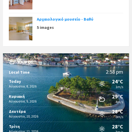
Αρχαιολογικό μουσείο - Βαθύ
5 images
ΚΑΙΡΌΣ
2:58 pm
Local Time
24°C
Today
Αύγουστος 8, 2026
1m/s
29°C
Κυριακή
Αύγουστος 9, 2026
4m/s
28°C
Δευτέρα
Αύγουστος 10, 2026
0m/s
28°C
Τρίτη
Αύγουστος 11, 2026
3m/s