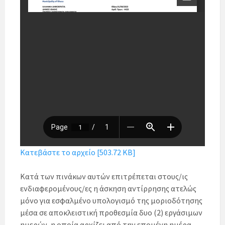
Κατεβάστε το αρχείο [503.72 KB]
Κατά των πινάκων αυτών επιτρέπεται στους/ις
ενδιαφερομένους/ες η άσκηση αντίρρησης ατελώς
μόνο για εσφαλμένο υπολογισμό της μοριοδότησης
μέσα σε αποκλειστική προθεσμία δυο (2) εργάσιμων
ημερών, η οποία αρχίζει από την επομένη ημέρα