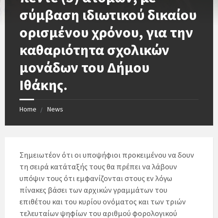
σύμβαση ιδιωτικού δικαίου
ορισμένου χρόνου, για την
καθαριότητα σχολικών
μονάδων του Δήμου
Ιθάκης.
Home
News
Σημειωτέον ότι οι υποψήφιοι προκειμένου να δουν
τη σειρά κατάταξής τους θα πρέπει να λάβουν
υπόψιν τους ότι εμφανίζονται στους εν λόγω
πίνακες βάσει των αρχικών γραμμάτων του
επιθέτου και του κυρίου ονόματος και των τριών
τελευταίων ψηφίων του αριθμού φορολογικού