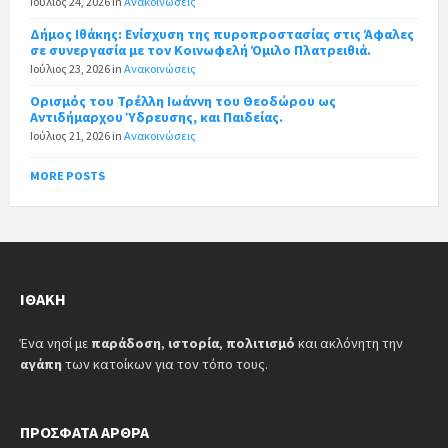
Ιούλιος 24, 2026
in
Ανακοινώσεις
Δήμος Ιθάκης: Ενίσχυση της πυροπροστασίας στις Άφαλες
σε συνεργασία με τον Κοινωφελή Όμιλο Πλατρειθιά.
Ιούλιος 23, 2026
in
Ανακοινώσεις
Ορισμός του Τρέλλη Ιωάννη του Θεοδώρου ως
Αντιδήμαρχου Ύδρευσης, και Παιδείας.
Ιούλιος 21, 2026
in
Ανακοινώσεις
MORE POSTS
ΙΘΆΚΗ
Ένα νησί με
παράδοση
,
ιστορία
,
πολιτισμό
και ακλόνητη την
αγάπη
των κατοίκων για τον τόπο τους.
ΠΡΌΣΦΑΤΑ ΆΡΘΡΑ