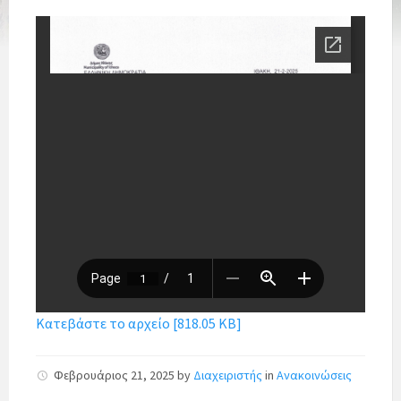
Κατεβάστε το αρχείο [818.05 KB]
Φεβρουάριος 21, 2025
by
Διαχειριστής
in
Ανακοινώσεις