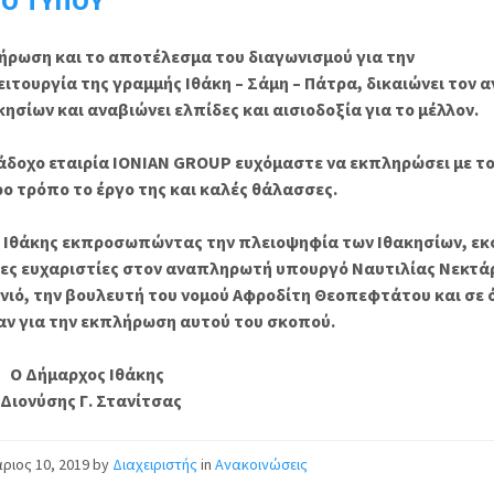
ΙΟ ΤΥΠΟΥ
ήρωση και το αποτέλεσμα του διαγωνισμού για την
ιτουργία της γραμμής Ιθάκη – Σάμη – Πάτρα, δικαιώνει τον 
κησίων και αναβιώνει ελπίδες και αισιοδοξία για το μέλλον.
άδοχο εταιρία IONIAN GROUP ευχόμαστε να εκπληρώσει με τ
ο τρόπο το έργο της και καλές θάλασσες.
 Ιθάκης εκπροσωπώντας την πλειοψηφία των Ιθακησίων, εκ
ρες ευχαριστίες στον αναπληρωτή υπουργό Ναυτιλίας Νεκτά
νιό, την βουλευτή του νομού Αφροδίτη Θεοπεφτάτου και σε 
ν για την εκπλήρωση αυτού του σκοπού.
μαρχος Ιθάκης
σης Γ. Στανίτσας
ριος 10, 2019
by
Διαχειριστής
in
Ανακοινώσεις