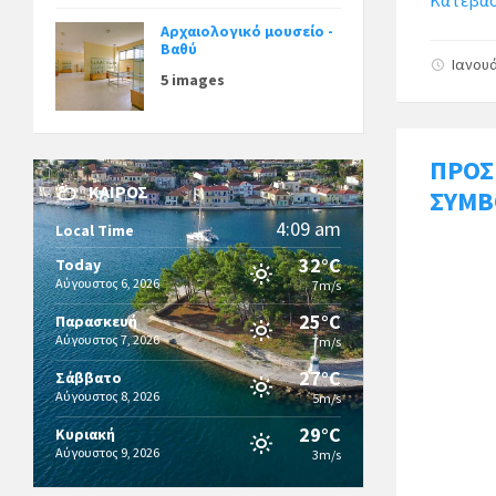
Κατεβάστ
Αρχαιολογικό μουσείο -
Βαθύ
Ιανουά
5 images
ΠΡΟΣ
ΚΑΙΡΌΣ
ΣΥΜΒ
4:09 am
Local Time
32°C
Today
Αύγουστος 6, 2026
7m/s
25°C
Παρασκευή
Αύγουστος 7, 2026
7m/s
27°C
Σάββατο
Αύγουστος 8, 2026
5m/s
29°C
Κυριακή
Αύγουστος 9, 2026
3m/s