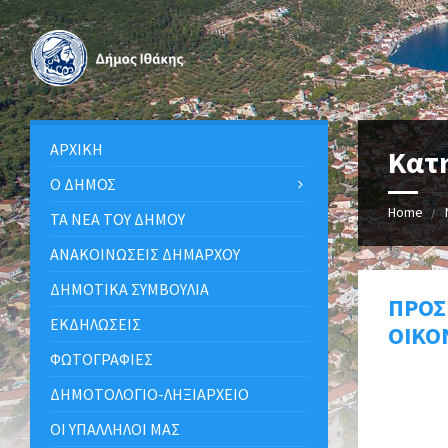
ΑΡΧΙΚΉ
Κατ
Ο ΔΉΜΟΣ
Home
ΤΑ ΝΈΑ ΤΟΥ ΔΉΜΟΥ
ΑΝΑΚΟΙΝΩΣΕΙΣ ΔΗΜΑΡΧΟΥ
ΔΗΜΟΤΙΚΆ ΣΥΜΒΟΎΛΙΑ
ΠΡΟΣ
ΕΚΔΗΛΏΣΕΙΣ
ΟΙΚΟ
ΦΩΤΟΓΡΑΦΊΕΣ
ΔΗΜΟΤΟΛΌΓΙΟ-ΛΗΞΙΑΡΧΕΊΟ
ΟΙ ΥΠΆΛΛΗΛΟΙ ΜΑΣ