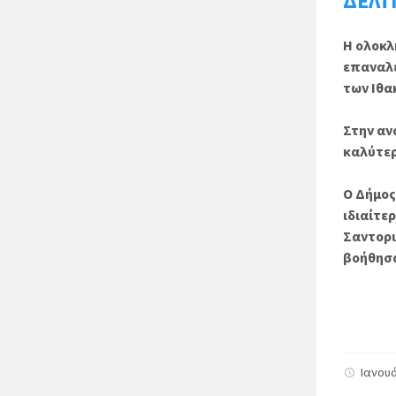
ΔΕΛΤ
Η ολοκλ
επαναλε
των Ιθα
Στην αν
καλύτερ
Ο Δήμος
ιδιαίτε
Σαντορι
βοήθησα
Ο Δή
Διονύ
Ιανουά