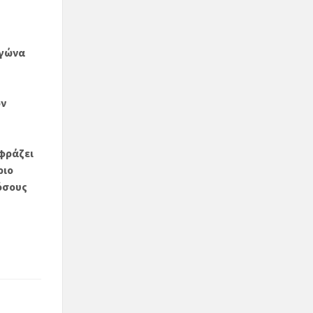
αγώνα
ον
φράζει
ριο
όσους