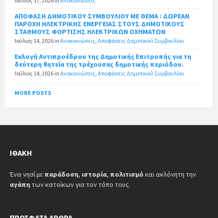
Ιούλιος 17, 2026
in
Ανακοινώσεις
ΑΠΟΦΑΣΗ ΔΗΜΟΤΙΚΟΥ ΣΥΜΒΟΥΛΙΟΥ ΜΕ ΘΕΜΑ : ΔΩΡΕΑΝ
ΠΑΡΟΧΗ ΗΛΕΚΤΡΙΚΗΣ ΕΝΕΡΓΕΙΑΣ ΣΤΟΥΣ ΔΗΜΟΤΙΚΟΥΣ
ΣΤΑΘΜΟΥΣ ΦΟΡΤΙΣΗΣ ΗΛΕΚΤΡΙΚΩΝ ΟΧΗΜΑΤΩΝ
Ιούλιος 14, 2026
in
Ανακοινώσεις
,
Αποφάσεις Δημοτικού Συμβουλίου
Εκλογή Αντιπροέδρου της Δημοτικής Επιτροπής για τη
δεύτερη θητεία της τρέχουσας δημοτικής περιόδου.
Ιούλιος 14, 2026
in
Ανακοινώσεις
,
Αποφάσεις Δημοτικού Συμβουλίου
MORE POSTS
ΙΘΆΚΗ
Ένα νησί με
παράδοση
,
ιστορία
,
πολιτισμό
και ακλόνητη την
αγάπη
των κατοίκων για τον τόπο τους.
ΠΡΌΣΦΑΤΑ ΆΡΘΡΑ