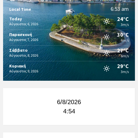
6:53 am
Local Time
24°C
Today
Αύγουστος 6, 2026
3m/s
30°C
Παρασκευή
Αύγουστος 7, 2026
6m/s
27°C
Σάββατο
Αύγουστος 8, 2026
6m/s
29°C
Κυριακή
Αύγουστος 9, 2026
3m/s
6/8/2026
4:54