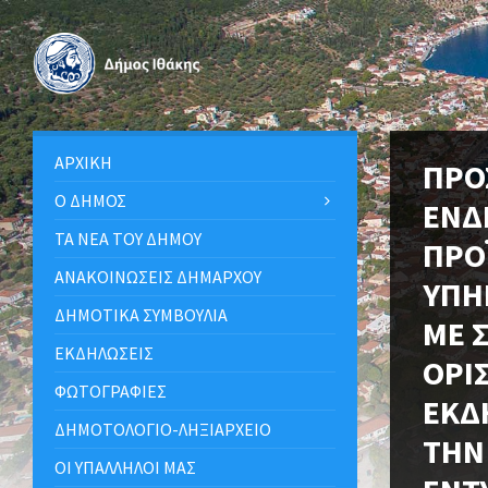
ΑΡΧΙΚΉ
ΠΡΟ
Ο ΔΉΜΟΣ
ΕΝΔ
ΤΑ ΝΈΑ ΤΟΥ ΔΉΜΟΥ
ΠΡΟ
ΑΝΑΚΟΙΝΩΣΕΙΣ ΔΗΜΑΡΧΟΥ
ΥΠΗ
ΔΗΜΟΤΙΚΆ ΣΥΜΒΟΎΛΙΑ
ΜΕ 
ΕΚΔΗΛΏΣΕΙΣ
ΟΡΙ
ΦΩΤΟΓΡΑΦΊΕΣ
ΕΚΔ
ΔΗΜΟΤΟΛΌΓΙΟ-ΛΗΞΙΑΡΧΕΊΟ
ΤΗΝ 
ΟΙ ΥΠΆΛΛΗΛΟΙ ΜΑΣ