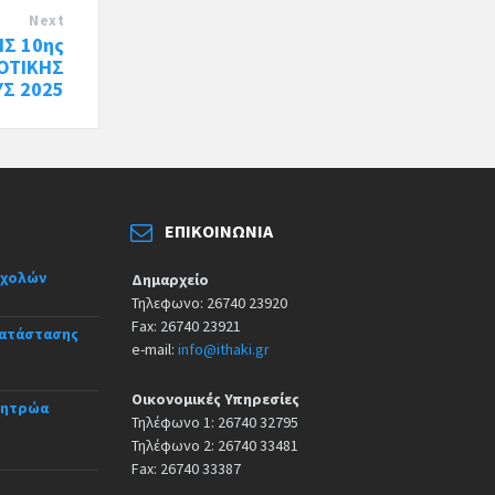
Next
Σ 10ης
ΟΤΙΚΗΣ
Σ 2025
ΕΠΙΚΟΙΝΩΝΊΑ
σχολών
Δημαρχείο
Τηλεφωνο: 26740 23920
Fax: 26740 23921
κατάστασης
e-mail:
info@ithaki.gr
Οικονομικές Υπηρεσίες
Μητρώα
Τηλέφωνο 1: 26740 32795
Τηλέφωνο 2: 26740 33481
Fax: 26740 33387