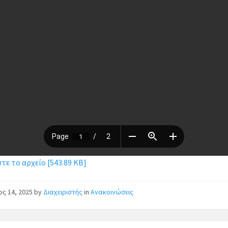
ε το αρχείο [543.89 KB]
ος 14, 2025
by
Διαχειριστής
in
Ανακοινώσεις