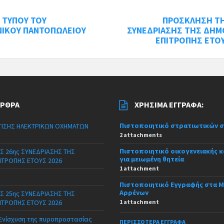
 ΤΥΠΟΥ ΤΟΥ
ΠΡΟΣΚΛΗΣΗ ΤΗ
ΝΙΚΟΥ ΠΑΝΤΟΠΩΛΕΙΟΥ
ΣΥΝΕΔΡΙΑΣΗΣ ΤΗΣ ΔΗΜ
ΕΠΙΤΡΟΠΗΣ ΕΤΟΥ
ΆΡΘΡΑ
ΧΡΉΣΙΜΑ ΈΓΓΡΑΦΑ:
Πιστοποιητικό στρατιωτικών 
ΙΣΗΣ ΗΛΕΚΤΡΙΚΩΝ ΟΧΗΜΑΤΩΝ
2 attachments
Πιστοποιητικό οικογενειακής 
Σ 26ης ΣΥΝΕΔΡΙΑΣΗΣ ΤΗΣ
για μειωμένη θητεία
ΙΤΡΟΠΗΣ ΕΤΟΥΣ 2026
1 attachment
Πιστοποιητικό Εγγραφής στα 
Αρρένων
Σ 25ης ΣΥΝΕΔΡΙΑΣΗΣ ΤΗΣ
ΙΤΡΟΠΗΣ ΕΤΟΥΣ 2026
1 attachment
 Ενίσχυση της πυροπροστασίας
ΠΕΡΙΣΣΌΤΕΡΑ ΈΓΓΡΑΦΑ