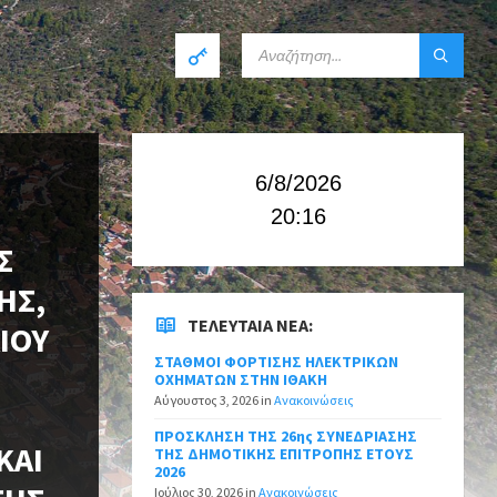
6/8/2026
20:16
Σ
ΗΣ,
ΤΕΛΕΥΤΑΊΑ ΝΈΑ:
ΙΟΥ
ΣΤΑΘΜΟΙ ΦΟΡΤΙΣΗΣ ΗΛΕΚΤΡΙΚΩΝ
ΟΧΗΜΑΤΩΝ ΣΤΗΝ ΙΘΑΚΗ
Αύγουστος 3, 2026
in
Ανακοινώσεις
ΠΡΟΣΚΛΗΣΗ ΤΗΣ 26ης ΣΥΝΕΔΡΙΑΣΗΣ
ΚΑΙ
ΤΗΣ ΔΗΜΟΤΙΚΗΣ ΕΠΙΤΡΟΠΗΣ ΕΤΟΥΣ
2026
Ιούλιος 30, 2026
in
Ανακοινώσεις