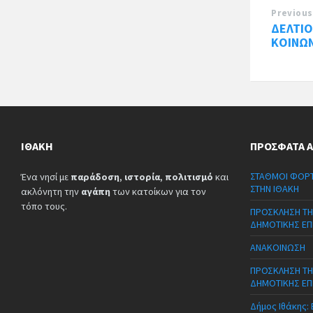
Previous
ΔΕΛΤΙΟ
ΚΟΙΝΩ
ΙΘΆΚΗ
ΠΡΌΣΦΑΤΑ 
ΣΤΑΘΜΟΙ ΦΟΡΤ
Ένα νησί με
παράδοση
,
ιστορία
,
πολιτισμό
και
ΣΤΗΝ ΙΘΑΚΗ
ακλόνητη την
αγάπη
των κατοίκων για τον
τόπο τους.
ΠΡΟΣΚΛΗΣΗ ΤΗ
ΔΗΜΟΤΙΚΗΣ ΕΠ
ΑΝΑΚΟΙΝΩΣΗ
ΠΡΟΣΚΛΗΣΗ ΤΗ
ΔΗΜΟΤΙΚΗΣ ΕΠ
Δήμος Ιθάκης: