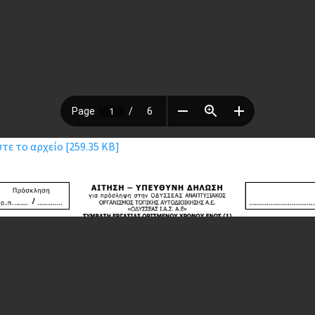
ε το αρχείο [259.35 KB]