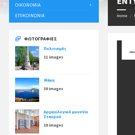
ΕΝΤ
ΟΙΚΟΝΟΜΊΑ
ΕΠΙΚΟΙΝΩΝΊΑ
Home
ΦΩΤΟΓΡΑΦΊΕΣ
Πολιτισμός
11 images
Ιθάκη
30 images
Αρχαιολογικό μουσείο
Σταυρού
10 images