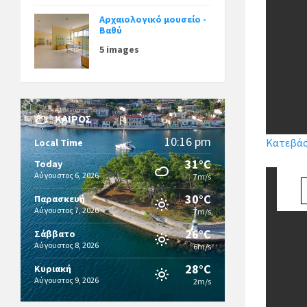
Αρχαιολογικό μουσείο -
Βαθύ
5 images
ΚΑΙΡΌΣ
10:16 pm
Κατεβάστ
Local Time
31°C
Today
Αύγουστος 6, 2026
7m/s
30°C
Παρασκευή
Αύγουστος 7, 2026
7m/s
26°C
Σάββατο
Αύγουστος 8, 2026
6m/s
28°C
Κυριακή
Αύγουστος 9, 2026
2m/s