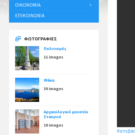
ΟΙΚΟΝΟΜΊΑ
ΕΠΙΚΟΙΝΩΝΊΑ
ΦΩΤΟΓΡΑΦΊΕΣ
Πολιτισμός
11 images
Ιθάκη
30 images
Αρχαιολογικό μουσείο
Σταυρού
10 images
Κατεβάστ