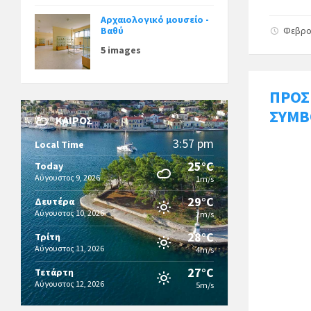
Αρχαιολογικό μουσείο -
Βαθύ
Φεβρο
5 images
ΠΡΟΣ
ΣΥΜΒ
ΚΑΙΡΌΣ
3:57 pm
Local Time
25°C
Today
Αύγουστος 9, 2026
1m/s
29°C
Δευτέρα
Αύγουστος 10, 2026
2m/s
28°C
Τρίτη
Αύγουστος 11, 2026
4m/s
27°C
Τετάρτη
Αύγουστος 12, 2026
5m/s