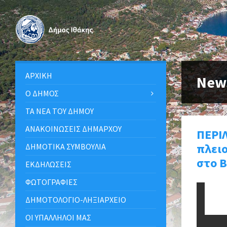
ΑΡΧΙΚΉ
New
Ο ΔΉΜΟΣ
ΤΑ ΝΈΑ ΤΟΥ ΔΉΜΟΥ
ΑΝΑΚΟΙΝΩΣΕΙΣ ΔΗΜΑΡΧΟΥ
ΠΕΡΙ
πλει
ΔΗΜΟΤΙΚΆ ΣΥΜΒΟΎΛΙΑ
στο Β
ΕΚΔΗΛΏΣΕΙΣ
ΦΩΤΟΓΡΑΦΊΕΣ
ΔΗΜΟΤΟΛΌΓΙΟ-ΛΗΞΙΑΡΧΕΊΟ
ΟΙ ΥΠΆΛΛΗΛΟΙ ΜΑΣ