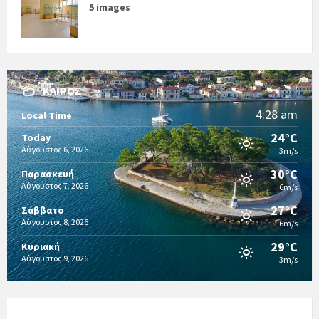
5 images
ΚΑΙΡΌΣ
4:28 am
Local Time
24°C
Today
Αύγουστος 6, 2026
3m/s
30°C
Παρασκευή
Αύγουστος 7, 2026
6m/s
27°C
Σάββατο
Αύγουστος 8, 2026
6m/s
29°C
Κυριακή
Αύγουστος 9, 2026
3m/s