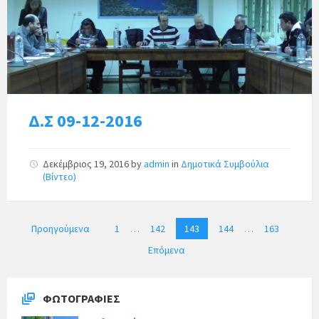
Δ.Σ 09-12-2016
Δεκέμβριος 19, 2016
by
admin
in
Δημοτικά Συμβούλια
(Βίντεο)
Π
Προηγούμενα
1
…
142
143
144
…
163
λ
Επόμενα
ο
ή
γ
ΦΩΤΟΓΡΑΦΊΕΣ
η