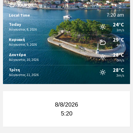
ΚΑΙΡΌΣ
7:20 am
Local Time
24°C
Today
Αύγουστος 8, 2026
1m/s
29°C
Κυριακή
Αύγουστος 9, 2026
4m/s
28°C
Δευτέρα
Αύγουστος 10, 2026
0m/s
28°C
Τρίτη
Αύγουστος 11, 2026
3m/s
8/8/2026
5:20