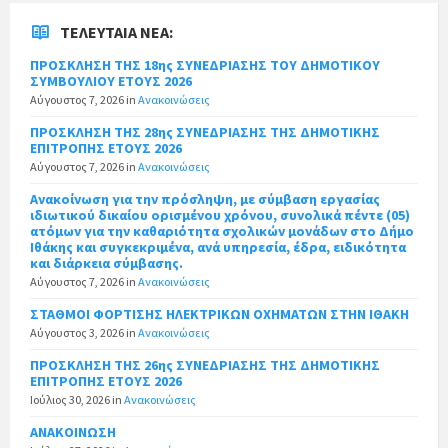
ΤΕΛΕΥΤΑΊΑ ΝΈΑ:
ΠΡΟΣΚΛΗΣΗ ΤΗΣ 18ης ΣΥΝΕΔΡΙΑΣΗΣ ΤΟΥ ΔΗΜΟΤΙΚΟΥ
ΣΥΜΒΟΥΛΙΟΥ ΕΤΟΥΣ 2026
Αύγουστος 7, 2026
in
Ανακοινώσεις
ΠΡΟΣΚΛΗΣΗ ΤΗΣ 28ης ΣΥΝΕΔΡΙΑΣΗΣ ΤΗΣ ΔΗΜΟΤΙΚΗΣ
ΕΠΙΤΡΟΠΗΣ ΕΤΟΥΣ 2026
Αύγουστος 7, 2026
in
Ανακοινώσεις
Ανακοίνωση για την πρόσληψη, με σύμβαση εργασίας
ιδιωτικού δικαίου ορισμένου χρόνου, συνολικά πέντε (05)
ατόμων για την καθαριότητα σχολικών μονάδων στο Δήμο
Ιθάκης και συγκεκριμένα, ανά υπηρεσία, έδρα, ειδικότητα
και διάρκεια σύμβασης.
Αύγουστος 7, 2026
in
Ανακοινώσεις
ΣΤΑΘΜΟΙ ΦΟΡΤΙΣΗΣ ΗΛΕΚΤΡΙΚΩΝ ΟΧΗΜΑΤΩΝ ΣΤΗΝ ΙΘΑΚΗ
Αύγουστος 3, 2026
in
Ανακοινώσεις
ΠΡΟΣΚΛΗΣΗ ΤΗΣ 26ης ΣΥΝΕΔΡΙΑΣΗΣ ΤΗΣ ΔΗΜΟΤΙΚΗΣ
ΕΠΙΤΡΟΠΗΣ ΕΤΟΥΣ 2026
Ιούλιος 30, 2026
in
Ανακοινώσεις
ΑΝΑΚΟΙΝΩΣΗ