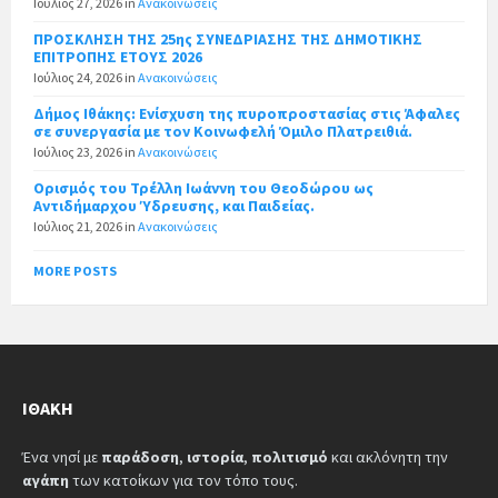
Ιούλιος 27, 2026
in
Ανακοινώσεις
ΠΡΟΣΚΛΗΣΗ ΤΗΣ 25ης ΣΥΝΕΔΡΙΑΣΗΣ ΤΗΣ ΔΗΜΟΤΙΚΗΣ
ΕΠΙΤΡΟΠΗΣ ΕΤΟΥΣ 2026
Ιούλιος 24, 2026
in
Ανακοινώσεις
Δήμος Ιθάκης: Ενίσχυση της πυροπροστασίας στις Άφαλες
σε συνεργασία με τον Κοινωφελή Όμιλο Πλατρειθιά.
Ιούλιος 23, 2026
in
Ανακοινώσεις
Ορισμός του Τρέλλη Ιωάννη του Θεοδώρου ως
Αντιδήμαρχου Ύδρευσης, και Παιδείας.
Ιούλιος 21, 2026
in
Ανακοινώσεις
MORE POSTS
ΙΘΆΚΗ
Ένα νησί με
παράδοση
,
ιστορία
,
πολιτισμό
και ακλόνητη την
αγάπη
των κατοίκων για τον τόπο τους.